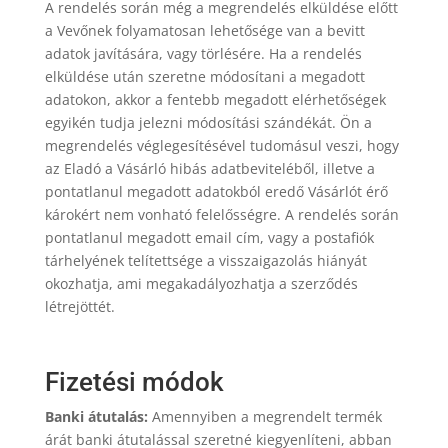
A rendelés során még a megrendelés elküldése előtt
a Vevőnek folyamatosan lehetősége van a bevitt
adatok javítására, vagy törlésére. Ha a rendelés
elküldése után szeretne módosítani a megadott
adatokon, akkor a fentebb megadott elérhetőségek
egyikén tudja jelezni módosítási szándékát. Ön a
megrendelés véglegesítésével tudomásul veszi, hogy
az Eladó a Vásárló hibás adatbeviteléből, illetve a
pontatlanul megadott adatokból eredő Vásárlót érő
károkért nem vonható felelősségre. A rendelés során
pontatlanul megadott email cím, vagy a postafiók
tárhelyének telítettsége a visszaigazolás hiányát
okozhatja, ami megakadályozhatja a szerződés
létrejöttét.
Fizetési módok
Banki átutalás:
Amennyiben a megrendelt termék
árát banki átutalással szeretné kiegyenlíteni, abban