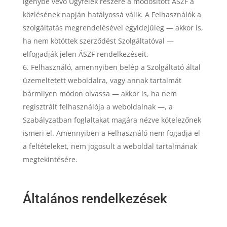
igénybe vevő Ügyfelek részére a módosított ÁSZF a
közlésének napján hatályossá válik. A Felhasználók a
szolgáltatás megrendelésével egyidejűleg — akkor is,
ha nem kötöttek szerződést Szolgáltatóval —
elfogadják jelen ÁSZF rendelkezéseit.
Felhasználó, amennyiben belép a Szolgáltató által
üzemeltetett weboldalra, vagy annak tartalmát
bármilyen módon olvassa — akkor is, ha nem
regisztrált felhasználója a weboldalnak —, a
Szabályzatban foglaltakat magára nézve kötelezőnek
ismeri el. Amennyiben a Felhasználó nem fogadja el
a feltételeket, nem jogosult a weboldal tartalmának
megtekintésére.
Általános rendelkezések