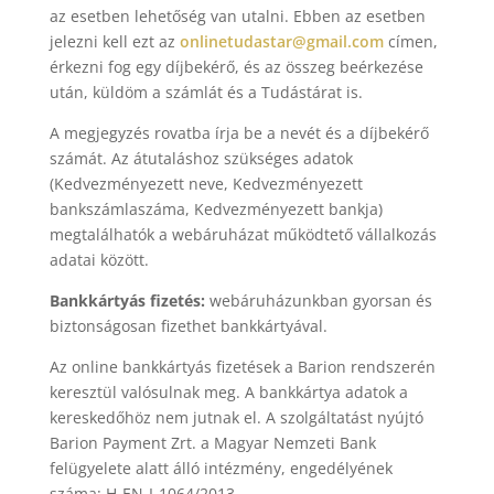
az esetben lehetőség van utalni. Ebben az esetben
jelezni kell ezt az
onlinetudastar@gmail.com
címen,
érkezni fog egy díjbekérő, és az összeg beérkezése
után, küldöm a számlát és a Tudástárat is.
A megjegyzés rovatba írja be a nevét és a díjbekérő
számát. Az átutaláshoz szükséges adatok
(Kedvezményezett neve, Kedvezményezett
bankszámlaszáma, Kedvezményezett bankja)
megtalálhatók a webáruházat működtető vállalkozás
adatai között.
Bankkártyás fizetés:
webáruházunkban gyorsan és
biztonságosan fizethet bankkártyával.
Az online bankkártyás fizetések a Barion rendszerén
keresztül valósulnak meg. A bankkártya adatok a
kereskedőhöz nem jutnak el. A szolgáltatást nyújtó
Barion Payment Zrt. a Magyar Nemzeti Bank
felügyelete alatt álló intézmény, engedélyének
száma: H-EN-I-1064/2013.