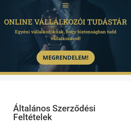
ONLINE VÁLLALKOZÓI TUDÁSTÁR
Egyéni vállalkozóknak, hogy biztonságban tudd
vállalkozásod!
MEGRENDELEM!
Általános Szerződési
Feltételek