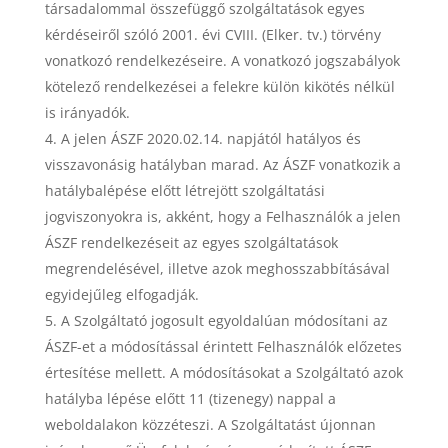
társadalommal összefüggő szolgáltatások egyes
kérdéseiről szóló 2001. évi CVIII. (Elker. tv.) törvény
vonatkozó rendelkezéseire. A vonatkozó jogszabályok
kötelező rendelkezései a felekre külön kikötés nélkül
is irányadók.
A jelen ÁSZF 2020.02.14. napjától hatályos és
visszavonásig hatályban marad. Az ÁSZF vonatkozik a
hatálybalépése előtt létrejött szolgáltatási
jogviszonyokra is, akként, hogy a Felhasználók a jelen
ÁSZF rendelkezéseit az egyes szolgáltatások
megrendelésével, illetve azok meghosszabbításával
egyidejűleg elfogadják.
A Szolgáltató jogosult egyoldalúan módosítani az
ÁSZF-et a módosítással érintett Felhasználók előzetes
értesítése mellett. A módosításokat a Szolgáltató azok
hatályba lépése előtt 11 (tizenegy) nappal a
weboldalakon közzéteszi. A Szolgáltatást újonnan