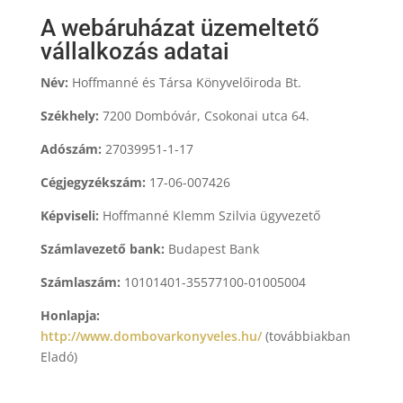
A webáruházat üzemeltető
vállalkozás adatai
Név:
Hoffmanné és Társa Könyvelőiroda Bt.
Székhely:
7200 Dombóvár, Csokonai utca 64.
Adószám:
27039951-1-17
Cégjegyzékszám:
17-06-007426
Képviseli:
Hoffmanné Klemm Szilvia ügyvezető
Számlavezető bank:
Budapest Bank
Számlaszám:
10101401-35577100-01005004
Honlapja:
http://www.dombovarkonyveles.hu/
(továbbiakban
Eladó)