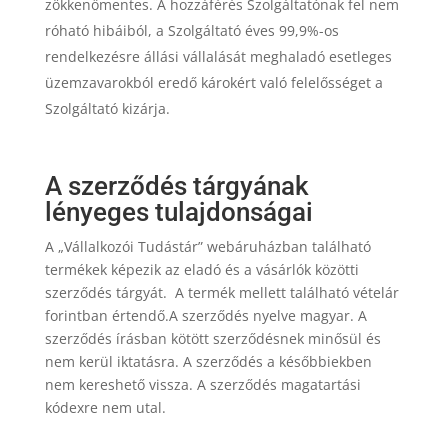
zökkenőmentes. A hozzáférés Szolgáltatónak fel nem
róható hibáiból, a Szolgáltató éves 99,9%-os
rendelkezésre állási vállalását meghaladó esetleges
üzemzavarokból eredő károkért való felelősséget a
Szolgáltató kizárja.
A szerződés tárgyának
lényeges tulajdonságai
A „Vállalkozói Tudástár” webáruházban található
termékek képezik az eladó és a vásárlók közötti
szerződés tárgyát. A termék mellett található vételár
forintban értendő.A szerződés nyelve magyar. A
szerződés írásban kötött szerződésnek minősül és
nem kerül iktatásra. A szerződés a későbbiekben
nem kereshető vissza. A szerződés magatartási
kódexre nem utal.