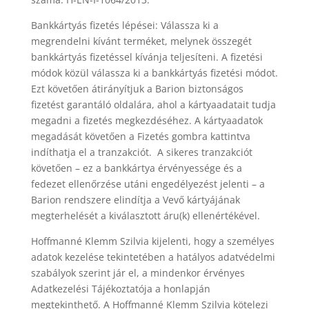
Bankkártyás fizetés lépései: Válassza ki a
megrendelni kívánt terméket, melynek összegét
bankkártyás fizetéssel kívánja teljesíteni. A fizetési
módok közül válassza ki a bankkártyás fizetési módot.
Ezt követően átirányítjuk a Barion biztonságos
fizetést garantáló oldalára, ahol a kártyaadatait tudja
megadni a fizetés megkezdéséhez. A kártyaadatok
megadását követően a Fizetés gombra kattintva
indíthatja el a tranzakciót. A sikeres tranzakciót
követően – ez a bankkártya érvényessége és a
fedezet ellenőrzése utáni engedélyezést jelenti – a
Barion rendszere elindítja a Vevő kártyájának
megterhelését a kiválasztott áru(k) ellenértékével.
Hoffmanné Klemm Szilvia kijelenti, hogy a személyes
adatok kezelése tekintetében a hatályos adatvédelmi
szabályok szerint jár el, a mindenkor érvényes
Adatkezelési Tájékoztatója a honlapján
megtekinthető. A Hoffmanné Klemm Szilvia kötelezi